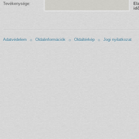
Tevékenysége:
El
id
Adatvédelem
Oldalinformációk
Oldaltérkép
Jogi nyilatkozat
Adatvédelem
Oldalinformációk
Oldaltérkép
Jogi nyilatkozat