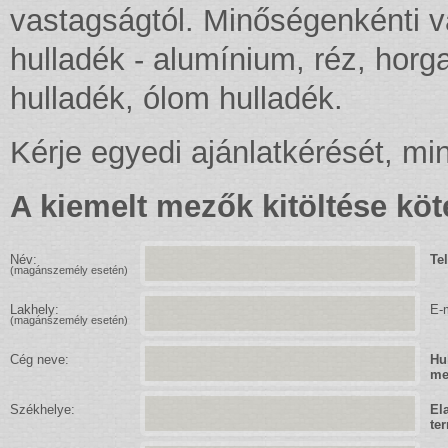
vastagságtól. Minőségenkénti v
hulladék - alumínium, réz, horg
hulladék, ólom hulladék.
Kérje egyedi ajánlatkérését, m
A kiemelt mezők kitöltése köt
Név:
Te
(magánszemély esetén)
Lakhely:
E-m
(magánszemély esetén)
Cég neve:
Hu
me
Székhelye:
El
te