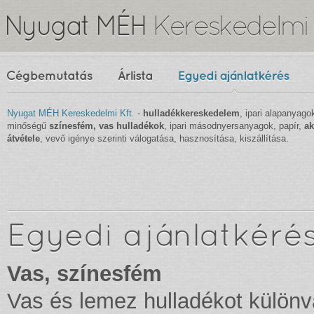
Nyugat MÉH Kereskedelmi Kft.
-
hulladékkereskedelem
, ipari alapanyago
minőségű
színesfém, vas hulladékok
, ipari másodnyersanyagok, papír,
ak
átvétele
, vevő igénye szerinti válogatása, hasznosítása, kiszállítása.
Vas, színesfém
Vas és lemez hulladékot külön